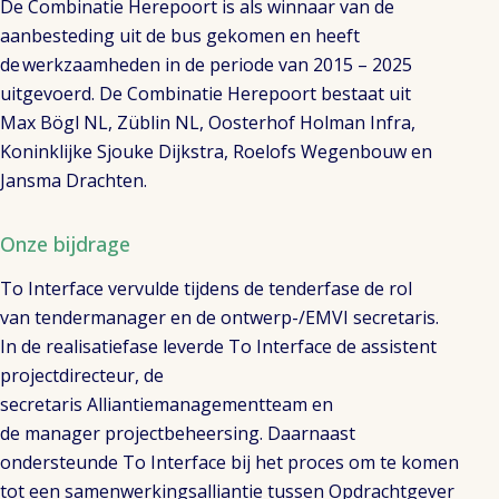
De Combinatie
Herepoort
is als winnaar van de
aanbesteding uit de bus gekomen
en heeft
de werkzaamheden
in de periode van 2015 – 2025
uit
g
e
voerd
. De Combinatie
Herepoort
bestaat uit
Max
Bögl
NL,
Züblin
NL, Oosterhof Holman Infra,
Koninklijke Sjouke Dijkstra, Roelofs Wegenbouw en
Jansma Drachten
.
Onze bijdrage
T
o Interface
vervulde
tijdens de tenderfase de
rol
van
tendermanager en de ontwerp-/EMVI secretaris.
In de realisatiefase lever
de
To
Interface de assistent
projectdirecteur, de
secretaris
Alliantiemanagementteam en
de
manager
projectbeheersing. Daarnaast
ondersteunde
To
Interface bij het proces om te komen
tot een
samenwerkingsa
lliantie tussen Opdrachtgever